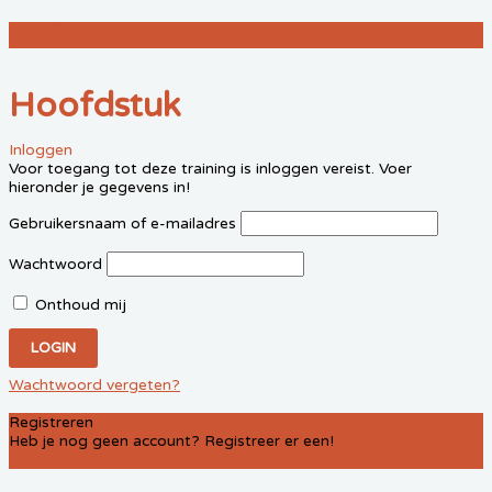
Hoofdstuk
Hoofdstuk
Inloggen
Voor toegang tot deze training is inloggen vereist. Voer
hieronder je gegevens in!
Gebruikersnaam of e-mailadres
Wachtwoord
Onthoud mij
Wachtwoord vergeten?
Registreren
Heb je nog geen account? Registreer er een!
REGISTREER EEN ACCOUNT