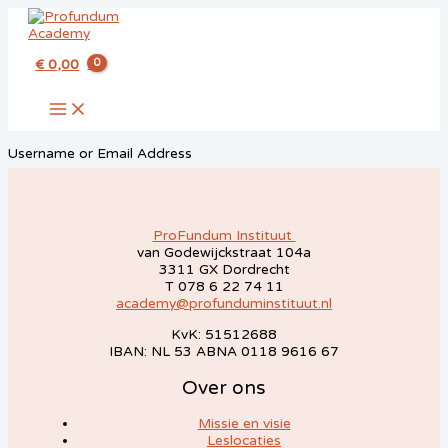
Ga
naar
de
€
0,00
inhoud
MAIN
MENU
Username or Email Address
ProFundum Instituut
van Godewijckstraat 104a
3311 GX Dordrecht
T 078 6 22 74 11
academy@profunduminstituut.nl
KvK: 51512688
IBAN: NL 53 ABNA 0118 9616 67
Over ons
Missie en visie
Leslocaties